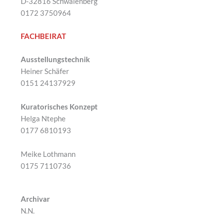
D-32816 Schwalenberg
0172 3750964
FACHBEIRAT
Ausstellungstechnik
Heiner Schäfer
0151 24137929
Kuratorisches Konzept
Helga Ntephe
0177 6810193
Meike Lothmann
0175 7110736
Archivar
N.N.