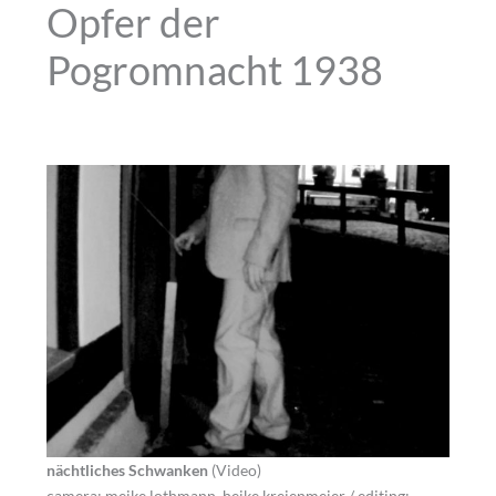
Opfer der
Pogromnacht 1938
nächtliches Schwanken
(Video)
camera: meike lothmann, heike kreienmeier / editing: